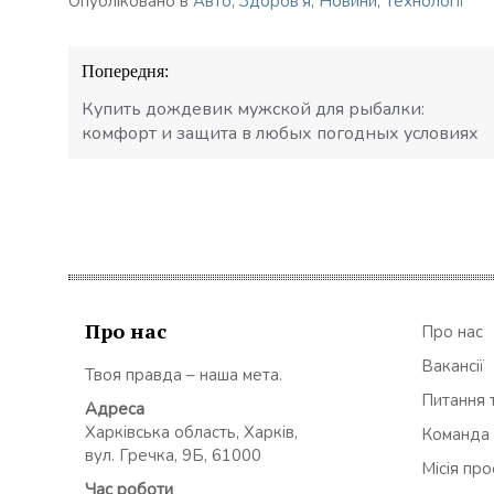
Опубліковано в
Авто
,
Здоров'я
,
Новини
,
Технології
Навігація
Попередня:
записів
Купить дождевик мужской для рыбалки:
комфорт и защита в любых погодных условиях
Про нас
Про нас
Вакансії
Твоя правда – наша мета.
Питання т
Адреса
Харківська область, Харків,
Команда
вул. Гречка, 9Б, 61000
Місія пр
Час роботи