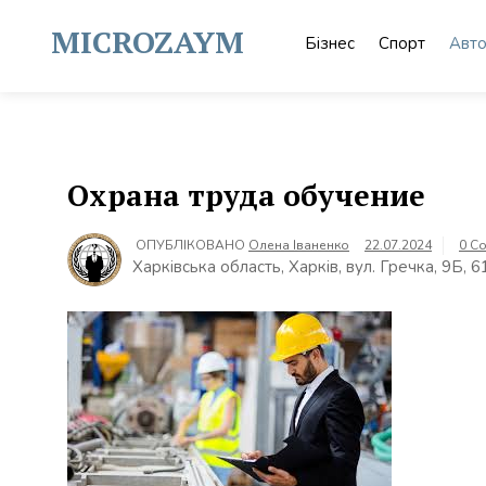
Skip
to
MICROZAYM
Бізнес
Спорт
Авт
content
Охрана труда обучение
ОПУБЛІКОВАНО
Олена Іваненко
22.07.2024
0 C
Харківська область, Харків, вул. Гречка, 9Б, 