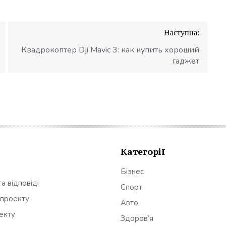
Наступна:
Квадрокоптер Dji Mavic 3: как купить хороший
гаджет
Категорії
Бізнес
а відповіді
Спорт
 проекту
Авто
оекту
Здоров’я