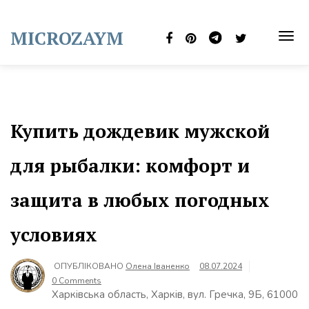
Skip
to
MICROZAYM
content
TOG
NAVI
Купить дождевик мужской
для рыбалки: комфорт и
защита в любых погодных
условиях
ОПУБЛІКОВАНО
Олена Іваненко
08.07.2024
0 Comments
Харківська область, Харків, вул. Гречка, 9Б, 61000