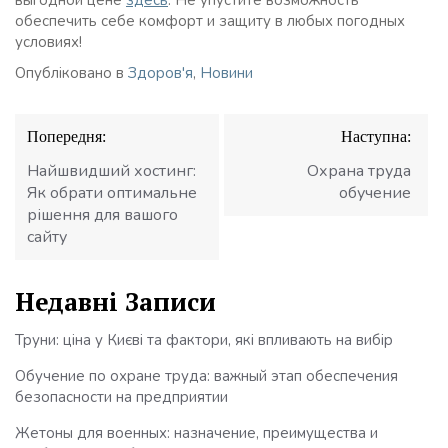
выгодной цене
здесь
. Не упустите возможность
обеспечить себе комфорт и защиту в любых погодных
условиях!
Опубліковано в
Здоров'я
,
Новини
Навігація
Попередня:
Наступна:
записів
Найшвидший хостинг:
Охрана труда
Як обрати оптимальне
обучение
рішення для вашого
сайту
Недавні Записи
Труни: ціна у Києві та фактори, які впливають на вибір
Обучение по охране труда: важный этап обеспечения
безопасности на предприятии
Жетоны для военных: назначение, преимущества и