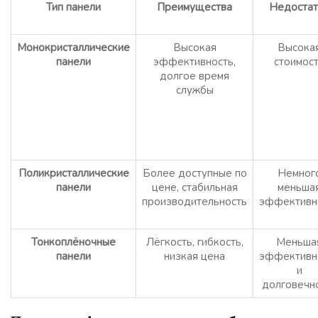
Тип панели
Преимущества
Недостат
Монокристаллические
Высокая
Высока
панели
эффективность,
стоимос
долгое время
службы
Поликристаллические
Более доступные по
Немног
панели
цене, стабильная
меньша
производительность
эффективн
Тонкоплёночные
Лёгкость, гибкость,
Меньша
панели
низкая цена
эффективн
и
долговечн