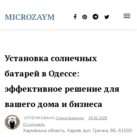
Skip
to
MICROZAYM
content
TOG
NAVI
Установка солнечных
батарей в Одессе:
эффективное решение для
вашего дома и бизнеса
ОПУБЛІКОВАНО
Олена Іваненко
20.02.2025
0 Comments
Харківська область, Харків, вул. Гречка, 9Б, 61000